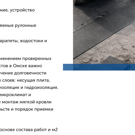
ние, устройство
ляемые рулонные
арапеты, водостоки и
именением проверенных
ктов в Омске важно
чение долговечности
 слоев: несущая плита,
изоляция и гидроизоляция.
микроклимат и
е монтаж мягкой кровли
льств и порядок приемки
снове состава работ и м2