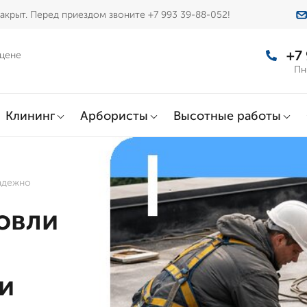
акрыт. Перед приездом звоните +7 993 39-88-052!
+7
 цене
Пн
Клининг
Арбористы
Высотные работы
адежно
овли
и