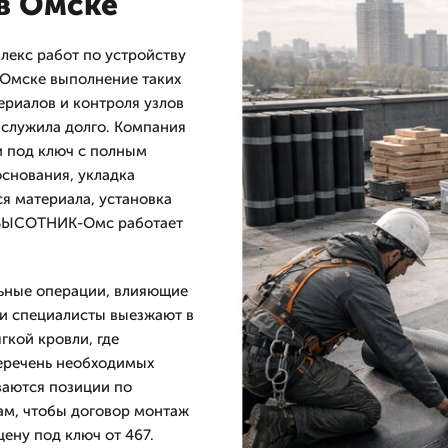
в Омске
екс работ по устройству
В Омске выполнение таких
ериалов и контроля узлов
 служила долго. Компания
 под ключ с полным
основания, укладка
я материала, установка
 ВЫСОТНИК-Омс работает
льные операции, влияющие
ши специалисты выезжают в
гкой кровли, где
еречень необходимых
ваются позиции по
ам, чтобы договор монтаж
цену под ключ от 467.