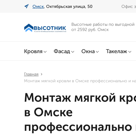
Омск
, Октябрьская улица, 50
Офис з
Высотные работы по выгодной
от 2592 руб. Омск
Кровля
Фасад
Окна
Такелаж
Главная
Монтаж мягкой кровли в Омске профессионально и н
Монтаж мягкой кр
в Омске
профессионально 