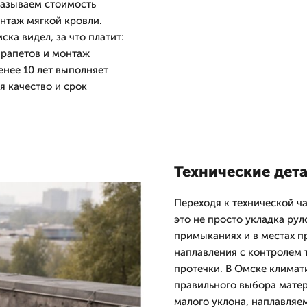
казываем стоимость
нтаж мягкой кровли.
ка видел, за что платит:
арапетов и монтаж
енее 10 лет выполняет
я качество и срок
Технические дет
Переходя к технической ч
это не просто укладка ру
примыканиях и в местах 
наплавления с контролем 
протечки. В Омске климат
правильного выбора матер
малого уклона, наплавляе