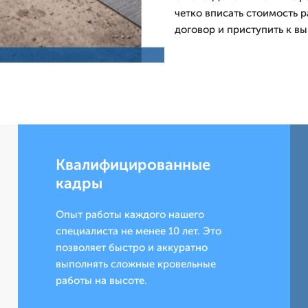
четко вписать стоимость 
договор и приступить к в
Квалифицированные
кадры
Опыт работы каждого нашего
специалиста не менее 10 лет. Это
позволяет быстро и аккуратно
выполнять сложные кровельные
работы на высоте.