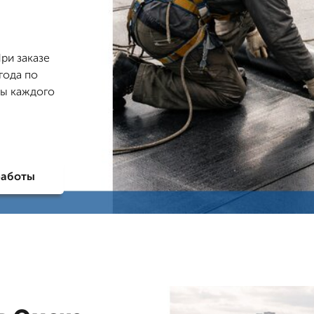
ри заказе
года по
ты каждого
работы