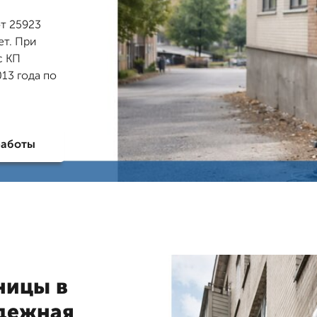
т 25923
ет. При
с КП
13 года по
работы
ницы в
адежная