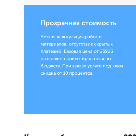
Прозрачная стоимость
Четкая калькуляция работ и
материалов, отсутствие скрытых
платежей. Базовая цена от 25923
позволяет сориентироваться по
бюджету. При заказе услуги под ключ
скидка от 10 процентов.