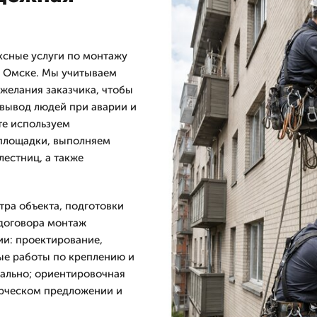
сные услуги по монтажу
в Омске. Мы учитываем
желания заказчика, чтобы
 вывод людей при аварии и
те используем
 площадки, выполняем
лестниц, а также
тра объекта, подготовки
договора монтаж
ии: проектирование,
ые работы по креплению и
ально; ориентировочная
ерческом предложении и