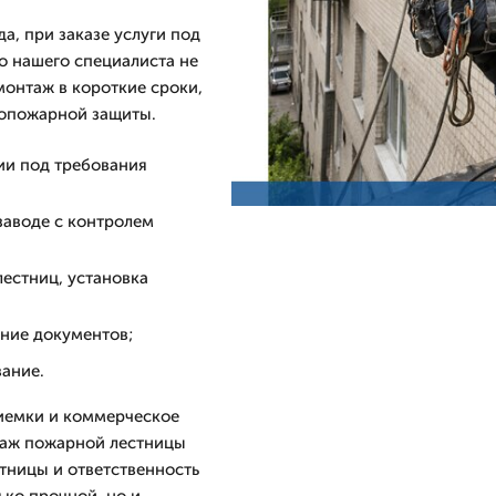
а, при заказе услуги под
о нашего специалиста не
монтаж в короткие сроки,
вопожарной защиты.
ии под требования
заводе с контролем
естниц, установка
ние документов;
ание.
иемки и коммерческое
таж пожарной лестницы
тницы и ответственность