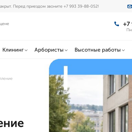
акрыт. Перед приездом звоните +7 993 39-88-052!
+7
 цене
Пн
Клининг
Арбористы
Высотные работы
пление
,
ение